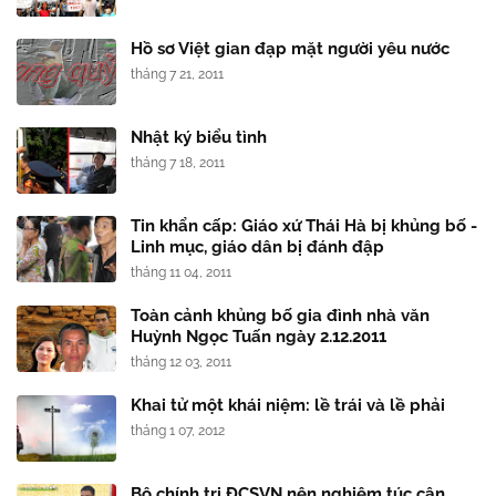
Hồ sơ Việt gian đạp mặt người yêu nước
tháng 7 21, 2011
Nhật ký biểu tình
tháng 7 18, 2011
Tin khẩn cấp: Giáo xứ Thái Hà bị khủng bố -
Linh mục, giáo dân bị đánh đập
tháng 11 04, 2011
Toàn cảnh khủng bố gia đình nhà văn
Huỳnh Ngọc Tuấn ngày 2.12.2011
tháng 12 03, 2011
Khai tử một khái niệm: lề trái và lề phải
tháng 1 07, 2012
Bộ chính trị ĐCSVN nên nghiêm túc cân