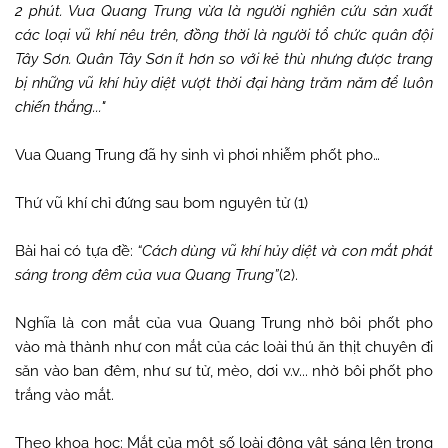
2 phút. Vua Quang Trung vừa là người nghiên cứu sản xuất
các loại vũ khí nêu trên, đồng thời là người tổ chức quân đội
Tây Sơn. Quân Tây Sơn ít hơn so với kẻ thù nhưng được trang
bị những vũ khí hủy diệt vượt thời đại hàng trăm năm để luôn
chiến thắng..."
Vua Quang Trung đã hy sinh vì phơi nhiễm phốt pho…
Thứ vũ khí chỉ đứng sau bom nguyên tử (1)
Bài hai có tựa đề:
“Cách dùng vũ khí hủy diệt và con mắt phát
sáng trong đêm của vua Quang Trung”
(2).
Nghĩa là con mắt của vua Quang Trung nhờ bôi phốt pho
vào mà thành như con mắt của các loài thú ăn thịt chuyên đi
săn vào ban đêm, như sư tử, mèo, dơi v.v... nhờ bôi phốt pho
trắng vào mắt.
Theo khoa học: Mắt của một số loài động vật sáng lên trong