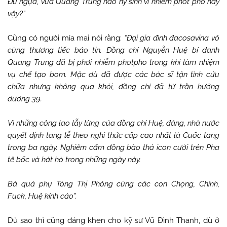
Đù ngựa, vua Quang Trung nào hy sinh vì nhiễm phốt pho hay
vậy?”
Cũng có người mỉa mai nói rằng:
“Đại gia đình đacosavina vô
cùng thương tiếc báo tin. Đồng chí Nguyễn Huệ bí danh
Quang Trung đã bị phơi nhiễm photpho trong khi làm nhiệm
vụ chế tạo bom. Mặc dù đã được các bác sĩ tận tình cứu
chữa nhưng không qua khỏi, đồng chí đã từ trần hưởng
dương 39.
Vì những công lao lẫy lừng của đồng chí Huệ, đảng, nhà nước
quyết định tang lễ theo nghi thức cấp cao nhất là Cuốc tang
trong ba ngày. Nghiêm cấm đồng bào thả icon cười trên Pha
tê bốc và hát hò trong những ngày này.
Bà quả phụ Tòng Thị Phóng cùng các con Chọng, Chính,
Fuck, Huệ kính cáo”.
Dù sao thì cũng đáng khen cho kỹ sư Vũ Đình Thanh, dù ở