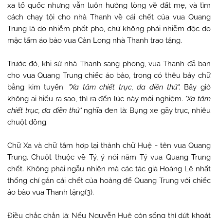
xa tổ quốc nhưng vẫn luôn hướng lòng về đất mẹ, và tìm
cách chạy tội cho nhà Thanh về cái chết của vua Quang
Trung là do nhiễm phốt pho, chứ không phải nhiễm độc do
mặc tấm áo bào vua Càn Long nhà Thanh trao tặng.
Trước đó, khi sứ nhà Thanh sang phong, vua Thanh đã ban
cho vua Quang Trung chiếc áo bào, trong có thêu bảy chữ
bằng kim tuyến:
"Xa tâm chiết trục, đa điền thử".
Bấy giờ
không ai hiểu ra sao, thì ra đến lúc này mới nghiệm.
"Xa tâm
chiết trục, đa điền thử"
nghĩa đen là: Bụng xe gãy trục, nhiêu
chuột đồng.
Chữ Xa và chữ tâm hợp lại thành chữ Huệ - tên vua Quang
Trung. Chuột thuộc về Tý, ý nói năm Tý vua Quang Trung
chết. Không phải ngẫu nhiên mà các tác giả Hoàng Lê nhất
thống chí gắn cái chết của hoàng đế Quang Trung với chiếc
áo bào vua Thanh tặng(3).
Điều chắc chắn là: Nếu Nguyễn Huệ còn sống thì dứt khoát