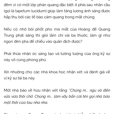
đêm vì có một lớp phản quang đặc biệt ở phía sau nhãn cầu
(gọi là tapetum lucidum) giúp làm tăng lượng ánh sáng được
hấp thụ bởi các tế bào cảm quang trong mắt chúng.
Nếu có nhờ bôi phốt pho mà mắt của Hoàng đế Quang
Trung phát sáng thì giỏi lắm chỉ vài ba thước, làm gì như
ngọn đèn pha để chiếu vào quân địch được?
Phải thừa nhận óc sáng tạo và tưởng tượng của ông kỹ sư
này vô cùng phong phú.
Xin nhường cho các nhà khoa học nhận xét và đánh giá về
vị kỹ sư tài ba này.
Một nhà báo về hưu nhận xét rằng:
“Chúng m... ngu và điên
vừa vừa thôi chớ. Chúng m... làm vấy bẩn cái tên gọi nhà báo
một thời của tau nha nha.