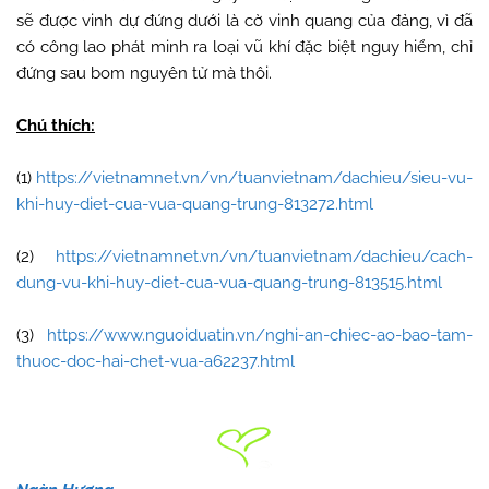
sẽ được vinh dự đứng dưới là cờ vinh quang của đảng, vì đã
có công lao phát minh ra loại vũ khí đặc biệt nguy hiểm, chỉ
đứng sau bom nguyên tử mà thôi.
Chú thích:
(1)
https://vietnamnet.vn/vn/tuanvietnam/dachieu/sieu-vu-
khi-huy-diet-cua-vua-quang-trung-813272.html
(2)
https://vietnamnet.vn/vn/tuanvietnam/dachieu/cach-
dung-vu-khi-huy-diet-cua-vua-quang-trung-813515.html
(3)
https://www.nguoiduatin.vn/nghi-an-chiec-ao-bao-tam-
thuoc-doc-hai-chet-vua-a62237.html