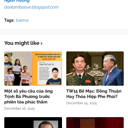
Ngàn Hương
danlambaovn.blogspot.com
Tags:
baimoi
You might like
Một số yêu cầu của ông
TW15 Bế Mạc: Đồng Thuận
Trịnh Bá Phương trước
Hay Thỏa Hiệp Phe Phái?
phiên tòa phúc thẩm
December 24, 2025
December 26, 2025