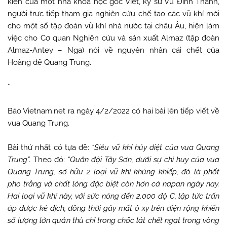
kiến của một nhà khoa học gốc Việt, kỹ sư Vũ Đình Thanh,
người trực tiếp tham gia nghiên cứu chế tạo các vũ khí mới
cho một số tập đoàn vũ khí nhà nước tại châu Âu, hiện làm
việc cho Cơ quan Nghiên cứu và sản xuất Almaz (tập đoàn
Almaz-Antey – Nga) nói về nguyên nhân cái chết của
Hoàng đế Quang Trung.
*
Báo Vietnam.net ra ngày 4/2/2022 có hai bài lên tiếp viết về
vua Quang Trung.
Bài thứ nhất có tựa đề:
“Siêu vũ khí hủy diệt của vua Quang
Trung”.
Theo đó:
“Quân đội Tây Sơn, dưới sự chỉ huy của vua
Quang Trung, sở hữu 2 loại vũ khí khủng khiếp, đó là phốt
pho trắng và chất lỏng đặc biệt còn hơn cả napan ngày nay.
Hai loại vũ khí này, với sức nóng đến 2.000 độ C, lập tức trấn
áp được kẻ địch, đồng thời gây mất ô xy trên diện rộng khiến
số lượng lớn quân thù chỉ trong chốc lát chết ngạt trong vòng